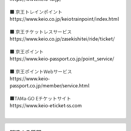
■ 京王トレインポイント
https://www.keio.co.jp/keiotrainpoint/index.html
■ 京王チケットレスサービス
https://www.keio.co.jp/zasekishitei/ride/ticket/
■ 京王ポイント
https://www.keio-passport.co.jp/point_service/
■ 京王ポイントWebサービス
https://www.keio-
passport.co.jp/member/service.html
■TAMa-GO Eチケットサイト
https://www.keio-eticket-ss.com